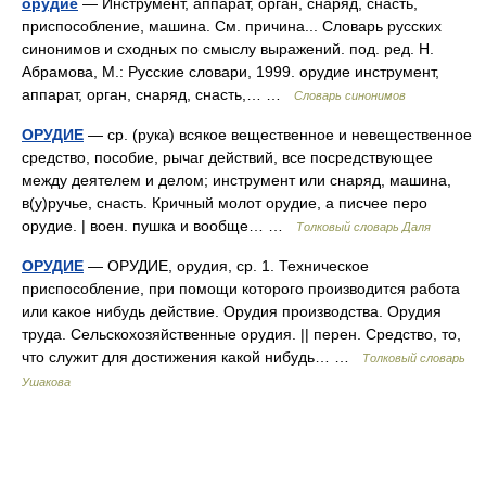
орудие
— Инструмент, аппарат, орган, снаряд, снасть,
приспособление, машина. См. причина... Словарь русских
синонимов и сходных по смыслу выражений. под. ред. Н.
Абрамова, М.: Русские словари, 1999. орудие инструмент,
аппарат, орган, снаряд, снасть,… …
Словарь синонимов
ОРУДИЕ
— ср. (рука) всякое вещественное и невещественное
средство, пособие, рычаг действий, все посредствующее
между деятелем и делом; инструмент или снаряд, машина,
в(у)ручье, снасть. Кричный молот орудие, а писчее перо
орудие. | воен. пушка и вообще… …
Толковый словарь Даля
ОРУДИЕ
— ОРУДИЕ, орудия, ср. 1. Техническое
приспособление, при помощи которого производится работа
или какое нибудь действие. Орудия производства. Орудия
труда. Сельскохозяйственные орудия. || перен. Средство, то,
что служит для достижения какой нибудь… …
Толковый словарь
Ушакова