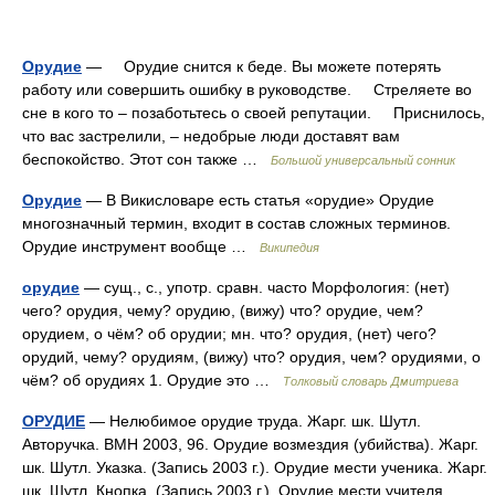
Орудие
— Орудие снится к беде. Вы можете потерять
работу или совершить ошибку в руководстве. Стреляете во
сне в кого то – позаботьтесь о своей репутации. Приснилось,
что вас застрелили, – недобрые люди доставят вам
беспокойство. Этот сон также …
Большой универсальный сонник
Орудие
— В Викисловаре есть статья «орудие» Орудие
многозначный термин, входит в состав сложных терминов.
Орудие инструмент вообще …
Википедия
орудие
— сущ., с., употр. сравн. часто Морфология: (нет)
чего? орудия, чему? орудию, (вижу) что? орудие, чем?
орудием, о чём? об орудии; мн. что? орудия, (нет) чего?
орудий, чему? орудиям, (вижу) что? орудия, чем? орудиями, о
чём? об орудиях 1. Орудие это …
Толковый словарь Дмитриева
ОРУДИЕ
— Нелюбимое орудие труда. Жарг. шк. Шутл.
Авторучка. ВМН 2003, 96. Орудие возмездия (убийства). Жарг.
шк. Шутл. Указка. (Запись 2003 г.). Орудие мести ученика. Жарг.
шк. Шутл. Кнопка. (Запись 2003 г.). Орудие мести учителя.